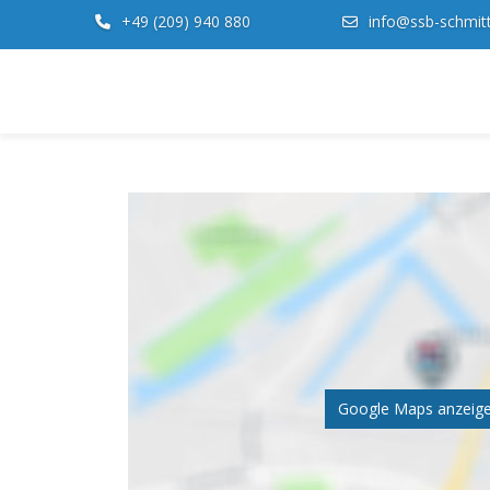
+49 (209) 940 880
info@ssb-schmit
Unternehmen
Produkte
Qualität & Zertifikate
Referenzen
Jobs
Kontakt
Google Maps anzeig