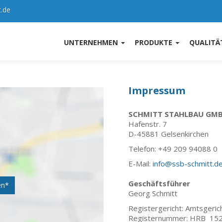
t.de
UNTERNEHMEN
PRODUKTE
QUALITÄT
Impressum
SCHMITT STAHLBAU GM
Hafenstr. 7
D-45881 Gelsenkirchen
Telefon: +49 209 94088 0
E-Mail:
info@ssb-schmitt.d
Geschäftsführer
en*
Georg Schmitt
Registergericht: Amtsgeric
Registernummer: HRB 15