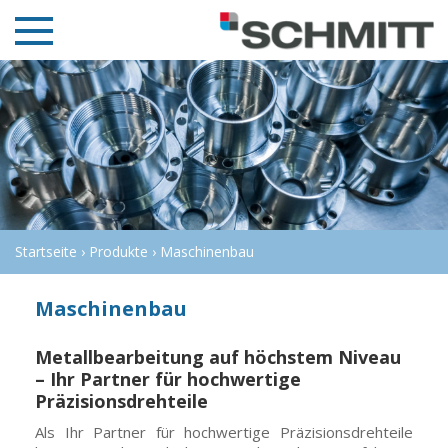
Unternehmen
Produkte
Qualität & Zertifikate
Startseite
›
Produkte
›
Maschinenbau
Referenzen
Maschinenbau
Jobs
Kontakt
Metallbearbeitung auf höchstem Niveau
– Ihr Partner für hochwertige
Präzisionsdrehteile
Als Ihr Partner für hochwertige Präzisionsdrehteile