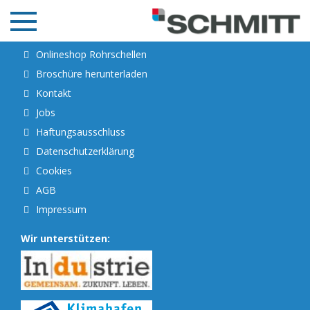
Sorry, no posts matched your criteria.
Onlineshop Rohrschellen
Broschüre herunterladen
Kontakt
Unternehmen
Jobs
Produkte
Haftungsausschluss
Datenschutzerklärung
Qualität & Zertifikate
Cookies
Referenzen
AGB
Impressum
Jobs
Wir unterstützen:
Kontakt